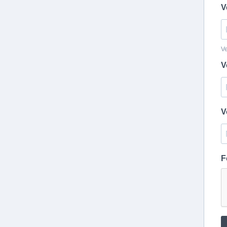
V
Ve
V
V
F